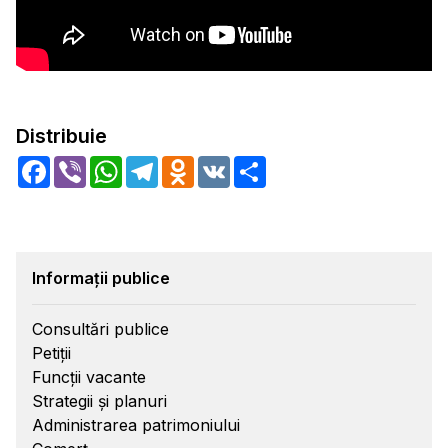
Distribuie
Facebook
Viber
WhatsApp
Telegram
Odnoklassniki
VK
Share
Informații publice
Consultări publice
Petiții
Funcții vacante
Strategii și planuri
Administrarea patrimoniului