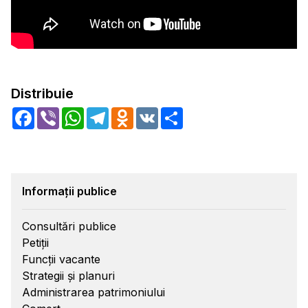
Distribuie
Facebook
Viber
WhatsApp
Telegram
Odnoklassniki
VK
Share
Informații publice
Consultări publice
Petiții
Funcții vacante
Strategii și planuri
Administrarea patrimoniului