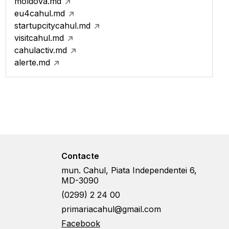
moldova.md
eu4cahul.md
startupcitycahul.md
visitcahul.md
cahulactiv.md
alerte.md
Contacte
mun. Cahul, Piata Independentei 6,
MD-3090
(0299) 2 24 00
primariacahul@gmail.com
Facebook