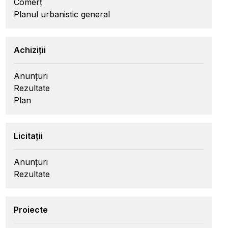
Comerț
Planul urbanistic general
Achiziții
Anunțuri
Rezultate
Plan
Licitații
Anunțuri
Rezultate
Proiecte