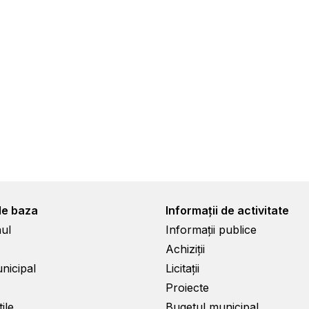
de baza
Informații de activitate
ul
Informații publice
Achiziții
unicipal
Licitații
Proiecte
ile
Bugetul municipal