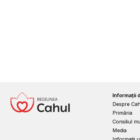
Informații 
Despre Cah
Primăria
Consiliul m
Media
Informații ut