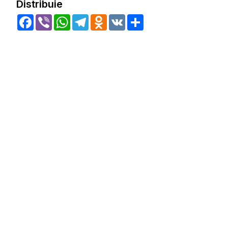
Distribuie
Facebook
Viber
WhatsApp
Telegram
Odnoklassniki
VK
Share