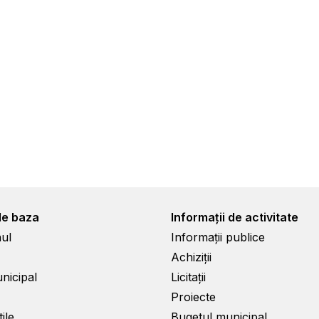
de baza
Informații de activitate
ul
Informații publice
Achiziții
unicipal
Licitații
Proiecte
ile
Bugetul municipal