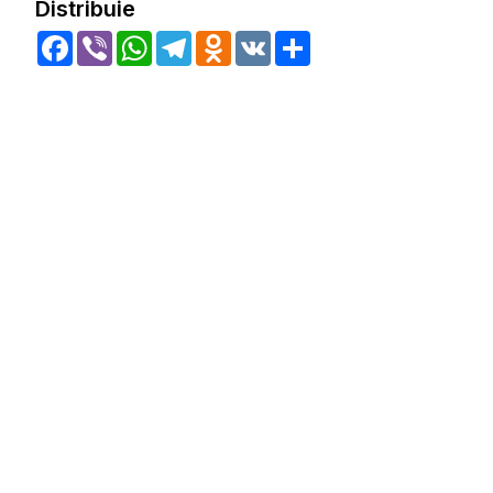
Distribuie
Facebook
Viber
WhatsApp
Telegram
Odnoklassniki
VK
Share