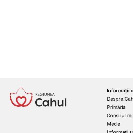
Informații 
Despre Cah
Primăria
Consiliul m
Media
Informații ut