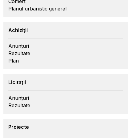
Comerț
Planul urbanistic general
Achiziții
Anunțuri
Rezultate
Plan
Licitații
Anunțuri
Rezultate
Proiecte