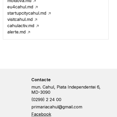
moldova.md
eu4cahul.md
startupcitycahul.md
visitcahul.md
cahulactiv.md
alerte.md
Contacte
mun. Cahul, Piata Independentei 6,
MD-3090
(0299) 2 24 00
primariacahul@gmail.com
Facebook