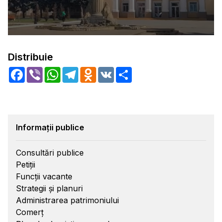
Distribuie
Facebook
Viber
WhatsApp
Telegram
Odnoklassniki
VK
Share
Informații publice
Consultări publice
Petiții
Funcții vacante
Strategii și planuri
Administrarea patrimoniului
Comerț