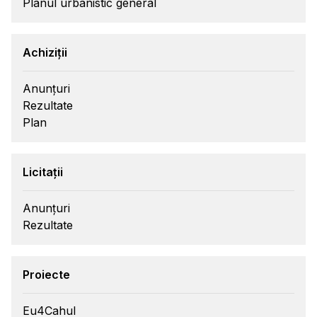
Planul urbanistic general
Achiziții
Anunțuri
Rezultate
Plan
Licitații
Anunțuri
Rezultate
Proiecte
Eu4Cahul