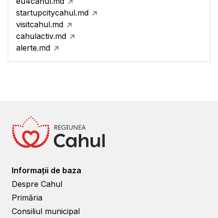
eu4cahul.md
startupcitycahul.md
visitcahul.md
cahulactiv.md
alerte.md
Informații de baza
Despre Cahul
Primăria
Consiliul municipal