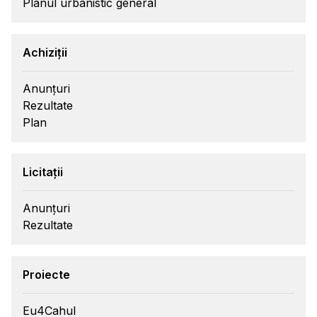
Planul urbanistic general
Achiziții
Anunțuri
Rezultate
Plan
Licitații
Anunțuri
Rezultate
Proiecte
Eu4Cahul