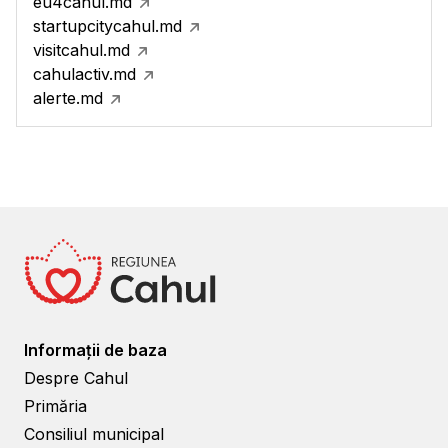
eu4cahul.md
startupcitycahul.md
visitcahul.md
cahulactiv.md
alerte.md
Informații de baza
Despre Cahul
Primăria
Consiliul municipal