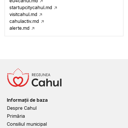
eu4cahul.md
startupcitycahul.md
visitcahul.md
cahulactiv.md
alerte.md
Informații de baza
Despre Cahul
Primăria
Consiliul municipal