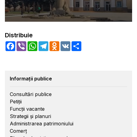
Distribuie
Facebook
Viber
WhatsApp
Telegram
Odnoklassniki
VK
Share
Informații publice
Consultări publice
Petiții
Funcții vacante
Strategii și planuri
Administrarea patrimoniului
Comerț