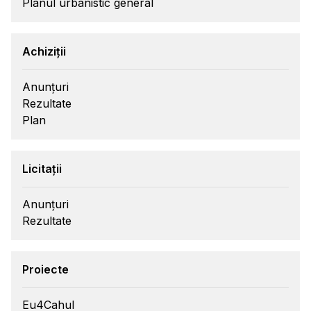
Planul urbanistic general
Achiziții
Anunțuri
Rezultate
Plan
Licitații
Anunțuri
Rezultate
Proiecte
Eu4Cahul