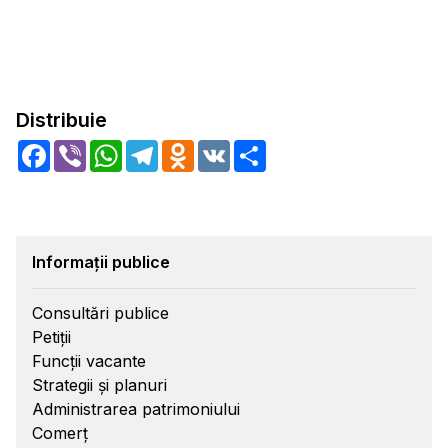
Distribuie
Facebook
Viber
WhatsApp
Telegram
Odnoklassniki
VK
Share
Informații publice
Consultări publice
Petiții
Funcții vacante
Strategii și planuri
Administrarea patrimoniului
Comerț