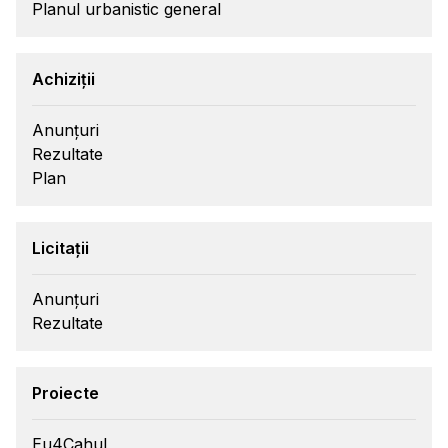
Planul urbanistic general
Achiziții
Anunțuri
Rezultate
Plan
Licitații
Anunțuri
Rezultate
Proiecte
Eu4Cahul