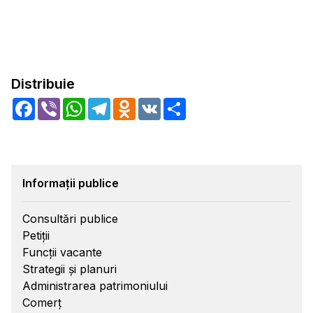
Distribuie
Facebook
Viber
WhatsApp
Telegram
Odnoklassniki
VK
Share
Informații publice
Consultări publice
Petiții
Funcții vacante
Strategii și planuri
Administrarea patrimoniului
Comerț