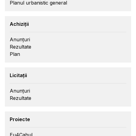
Planul urbanistic general
Achiziții
Anunțuri
Rezultate
Plan
Licitații
Anunțuri
Rezultate
Proiecte
Eu4Cahul