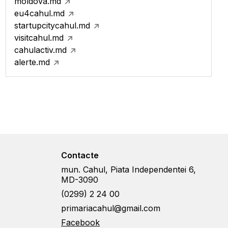
moldova.md
eu4cahul.md
startupcitycahul.md
visitcahul.md
cahulactiv.md
alerte.md
Contacte
mun. Cahul, Piata Independentei 6,
MD-3090
(0299) 2 24 00
primariacahul@gmail.com
Facebook