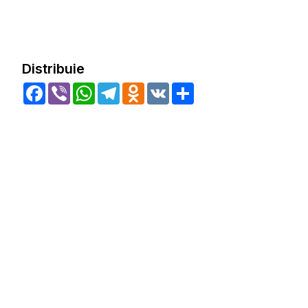
Distribuie
Facebook
Viber
WhatsApp
Telegram
Odnoklassniki
VK
Share