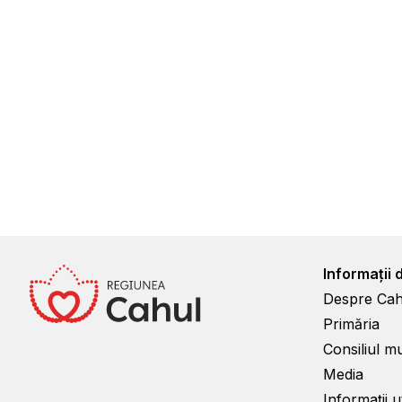
Informații 
Despre Cah
Primăria
Consiliul m
Media
Informații ut