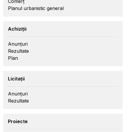
Comerț
Planul urbanistic general
Achiziții
Anunțuri
Rezultate
Plan
Licitații
Anunțuri
Rezultate
Proiecte