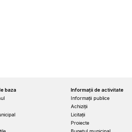
de baza
Informații de activitate
ul
Informații publice
Achiziții
unicipal
Licitații
Proiecte
ile
Bugetul municipal