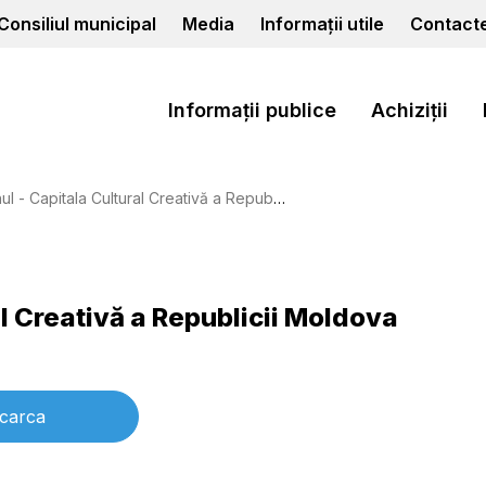
Consiliul municipal
Media
Informații utile
Contact
Informații publice
Achiziții
apitala Cultural Creativă a Republicii Moldova 2022-2030”
l Creativă a Republicii Moldova
carca