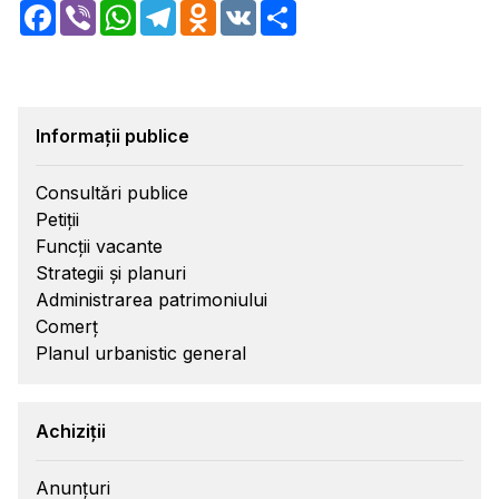
Facebook
Viber
WhatsApp
Telegram
Odnoklassniki
VK
Share
Informații publice
Consultări publice
Petiții
Funcții vacante
Strategii și planuri
Administrarea patrimoniului
Comerț
Planul urbanistic general
Achiziții
Anunțuri