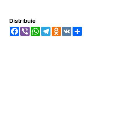
Distribuie
Facebook
Viber
WhatsApp
Telegram
Odnoklassniki
VK
Share