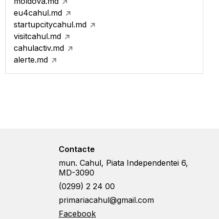
moldova.md
eu4cahul.md
startupcitycahul.md
visitcahul.md
cahulactiv.md
alerte.md
Contacte
mun. Cahul, Piata Independentei 6,
MD-3090
(0299) 2 24 00
primariacahul@gmail.com
Facebook