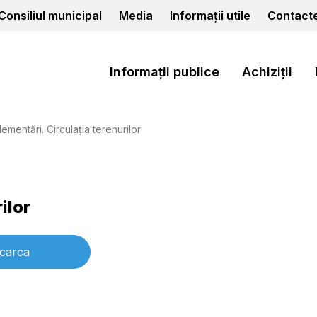
Consiliul municipal
Media
Informații utile
Contact
Informații publice
Achiziții
lementări. Circulaţia terenurilor
ilor
carca