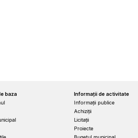
de baza
Informații de activitate
ul
Informații publice
Achiziții
unicipal
Licitații
Proiecte
ile
Bugetul municipal