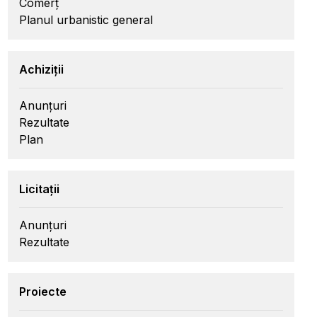
Comerț
Planul urbanistic general
Achiziții
Anunțuri
Rezultate
Plan
Licitații
Anunțuri
Rezultate
Proiecte