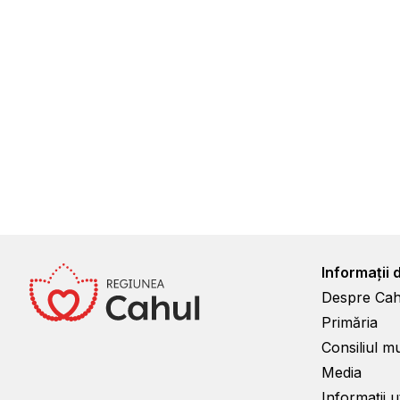
Informații 
Despre Cah
Primăria
Consiliul m
Media
Informații ut