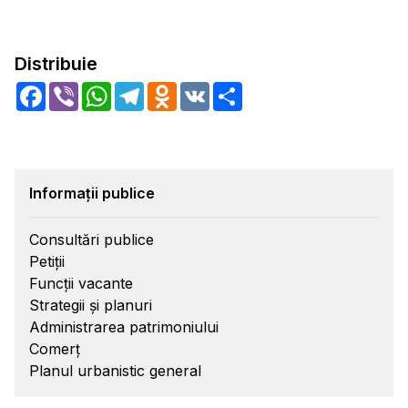
Distribuie
Facebook
Viber
WhatsApp
Telegram
Odnoklassniki
VK
Share
Informații publice
Consultări publice
Petiții
Funcții vacante
Strategii și planuri
Administrarea patrimoniului
Comerț
Planul urbanistic general