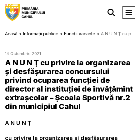
Acasă
Informații publice
Funcții vacante
A N U N Ţ сu privire la organizarea și desfăşurarea concursului privind ocuparea funcției de director al instituției de învățămînt extrașcolar – Școala Sportivă nr.2 din municipiul Cahul
14 Octombrie 2021
A N U N Ţ сu privire la organizarea
și desfăşurarea concursului
privind ocuparea funcției de
director al instituției de învățămînt
extrașcolar – Școala Sportivă nr.2
din municipiul Cahul
A N U N Ţ
сu privire la organizarea și desfăşurarea