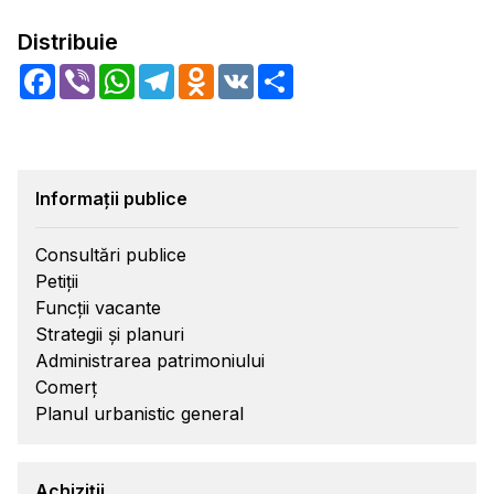
Distribuie
Facebook
Viber
WhatsApp
Telegram
Odnoklassniki
VK
Share
Informații publice
Consultări publice
Petiții
Funcții vacante
Strategii și planuri
Administrarea patrimoniului
Comerț
Planul urbanistic general
Achiziții