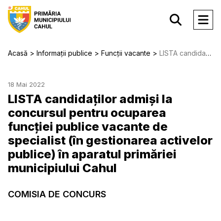
Acasă
Informații publice
Funcții vacante
LISTA candidaţilor admişi la concursul pentru ocuparea funcţiei publice vacante de specialist (în gestionarea activelor publice) în aparatul primăriei municipiului Cahul
18 Mai 2022
LISTA candidaţilor admişi la
concursul pentru ocuparea
funcţiei publice vacante de
specialist (în gestionarea activelor
publice) în aparatul primăriei
municipiului Cahul
COMISIA DE CONCURS