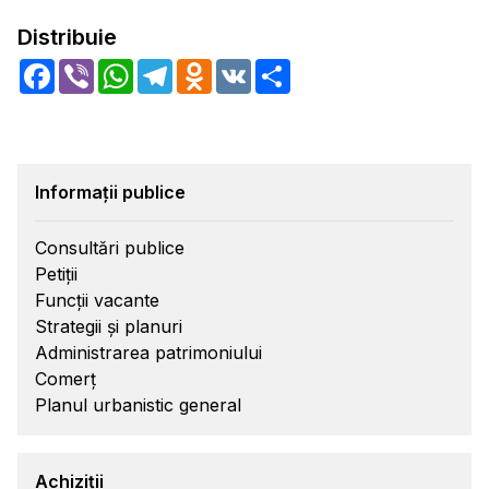
Distribuie
Facebook
Viber
WhatsApp
Telegram
Odnoklassniki
VK
Share
Informații publice
Consultări publice
Petiții
Funcții vacante
Strategii și planuri
Administrarea patrimoniului
Comerț
Planul urbanistic general
Achiziții