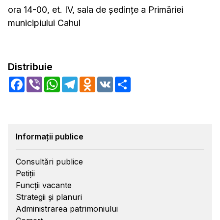
ora 14-00, et. IV, sala de şedinţe a Primăriei
municipiului Cahul
Distribuie
Facebook
Viber
WhatsApp
Telegram
Odnoklassniki
VK
Share
Informații publice
Consultări publice
Petiții
Funcții vacante
Strategii și planuri
Administrarea patrimoniului