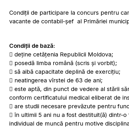
Condiţii de participare la concurs pentru can
vacante de contabil-şef al Primăriei municip
Condiţii de bază:
 deţine cetăţenia Republicii Moldova;
 posedă limba română (scris şi vorbit);
 să aibă capacitate deplină de exerciţiu;
 neatingerea vîrstei de 63 de ani;
 este aptă, din punct de vedere al stării săn
conform certificatului medical eliberat de inst
 are studii necesare prevăzute pentru func
 în ultimii 5 ani nu a fost destituit(ă) dintr
individual de muncă pentru motive disciplin