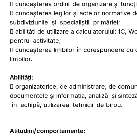
 cunoaşterea ordinii de organizare şi funcţio
 cunoaşterea legilor şi actelor normative d
subdiviziunile şi specialiştii primăriei;
 abilităţi de utilizare a calculatorului: 1C,
pentru activitate;
 cunoaşterea limbilor în corespundere cu ce
limbilor.
Abilităţi:
 organizatorice, de administrare, de comun
documentele şi informaţia, analiză şi sinteză,
în echipă, utilizarea tehnicii de birou.
Atitudini/comportamente: