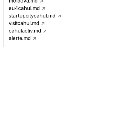
moldova.md
eu4cahul.md
startupcitycahul.md
visitcahul.md
cahulactiv.md
alerte.md