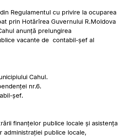
n Regulamentul cu privire la ocuparea
bat prin Hotărîrea Guvernului R.Moldova
 Cahul anunţă prelungirea
lice vacante de contabil-şef al
nicipiului Cahul.
pendenţei nr.6.
bil-şef.
rii finanţelor publice locale şi asistenţa
or administraţiei publice locale,