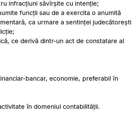
 infracţiuni săvîrşite cu intenţie;
umite funcţii sau de a exercita o anumită
mentară, ca urmare a sentinţei judecătoreşti
icţie;
ică, ce derivă dintr-un act de constatare al
inanciar-bancar, economie, preferabil în
ivitate în domeniul contabilităţii.