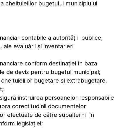
a cheltuielilor bugetului municipiului
financiar-contabile a autorităţii publice,
ale evaluării şi inventarierii
nanciare conform destinaţiei în baza
ele de deviz pentru bugetul municipal;
i cheltuielilor bugetare şi extrabugetare,
erate la buget;
asigură instruirea persoanelor responsabile
asupra corectitudinii documentelor
ilor efectuate de către subalterni în
form legislaţiei;