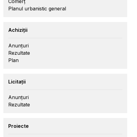
Comerț
Planul urbanistic general
Achiziții
Anunțuri
Rezultate
Plan
Licitații
Anunțuri
Rezultate
Proiecte