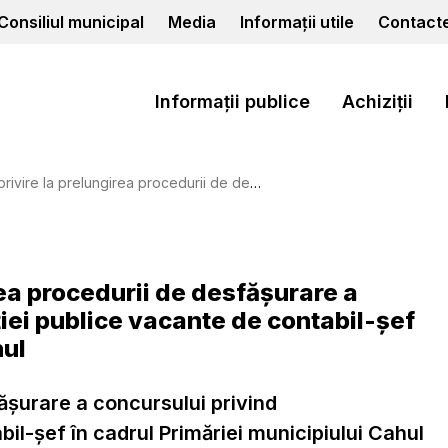
Consiliul municipal
Media
Informații utile
Contact
Informații publice
Achiziții
esfăşurare a concursului privind ocuparea funcţiei publice vacante de contabil-şef în cadrul Primăriei municipiului Cahul
ea procedurii de desfăşurare a
iei publice vacante de contabil-şef
hul
făşurare a concursului privind
il-şef în cadrul Primăriei municipiului Cahul