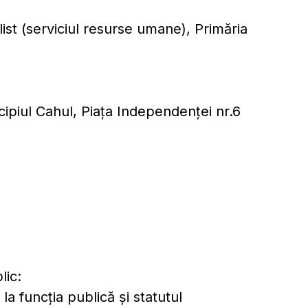
ist (serviciul resurse umane), Primăria
piul Cahul, Piaţa Independenţei nr.6
lic:
la funcţia publică şi statutul