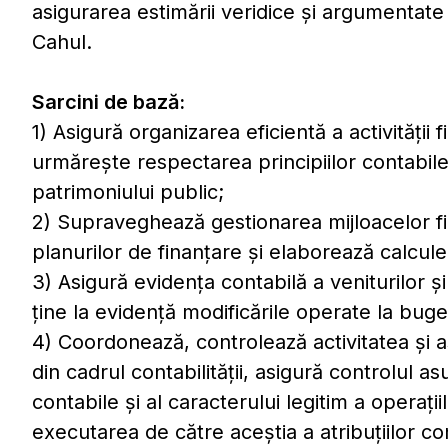
asigurarea estimării veridice şi argumentate 
Cahul.
Sarcini de bază:
1) Asigură organizarea eficientă a activităţii 
urmăreşte respectarea principiilor contabile, 
patrimoniului public;
2) Supraveghează gestionarea mijloacelor fi
planurilor de finanţare şi elaborează calcul
3) Asigură evidenţa contabilă a veniturilor ş
ţine la evidenţă modificările op
4) Coordonează, controlează activitatea şi 
din cadrul contabilităţii, asigură controlul 
contabile şi al caracterului legitim a operaţi
executarea de către aceștia a atribuţiilor con