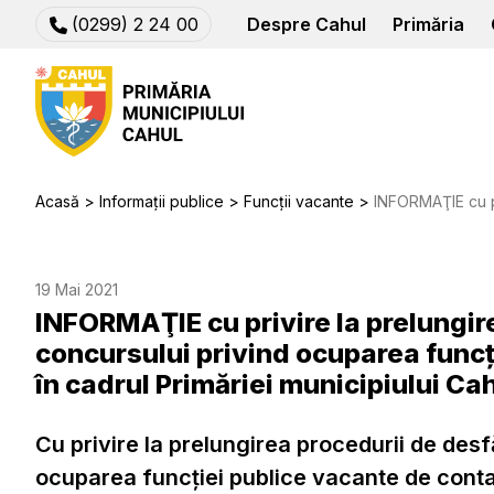
(0299) 2 24 00
Despre Cahul
Primăria
Acasă
Informații publice
Funcții vacante
INFORMAŢIE сu privire la prelungirea procedurii de d
19 Mai 2021
INFORMAŢIE сu privire la prelungir
concursului privind ocuparea funcţ
în cadrul Primăriei municipiului Ca
Cu privire la prelungirea procedurii de des
ocuparea funcţiei publice vacante de contab