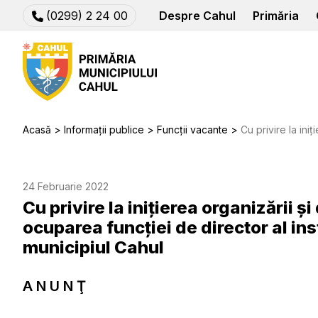
(0299) 2 24 00
Despre Cahul
Primăria
Acasă
Informații publice
Funcții vacante
Cu privire la inițierea organizării și desfăşură
24 Februarie 2022
Cu privire la inițierea organizării ș
ocuparea funcției de director al ins
municipiul Cahul
A N U N Ţ