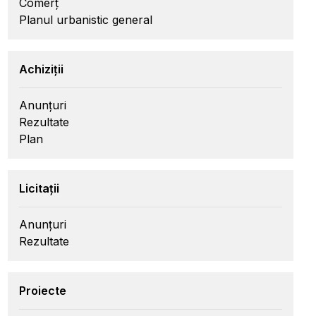
Comerț
Planul urbanistic general
Achiziții
Anunțuri
Rezultate
Plan
Licitații
Anunțuri
Rezultate
Proiecte