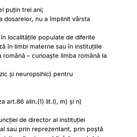
l puțin trei ani;
 dosarelor, nu a împlinit vârsta
 localitățile populate de diferite
 în limbi materne sau în instituțiile
ba română – cunoaște limba română la
zic și neuropsihic) pentru
art.86 alin.(1) lit.l), m) și n)
ţiei de director al instituţiei
l sau prin reprezentant, prin poştă