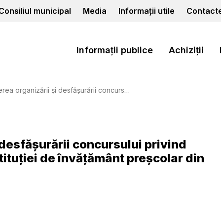
Consiliul municipal
Media
Informații utile
Contact
Informații publice
Achiziții
rii concursului privind ocuparea funcției de director al instituției de învățământ preșcolar din municipiul Cahul
i desfăşurării concursului privind
tituției de învățământ preșcolar din