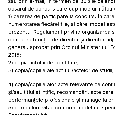
sau prin e-mail, în termen de 30 zile calendar
dosarul de concurs care cuprinde următoarel
1) cererea de participare la concurs, în care 
numerotarea fiecărei file, al cărei model este
prezentul Regulament privind organizarea ș
ocuparea funcției de director și director adju
general, aprobat prin Ordinul Ministerului E
2015;
2) copia actului de identitate;
3) copia/copiile ale actului/actelor de studii;
4) copia/copiile alor acte relevante ce conf
și/sau titlul științific, recomandări, acte ca
performanțele profesionale și manageriale;
5) curriculum vitae conform modelului specif