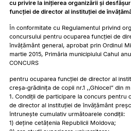
сu privire la inițierea organizării și desfăş
funcției de director al instituției de învăță
În conformitate cu Regulamentul privind or
concursului pentru ocuparea funcției de direct
învățământ general, aprobat prin Ordinul Min
martie 2015, Primăria municipiului Cahul anu
CONCURS
pentru ocuparea funcţiei de director al insti
creșa-grădinița de copii nr.1 ,,Ghiocel” din m
1. Condiţii de participare la concurs pentru 
de director al instituției de învățământ pre
întrunește cumulativ următoarele condiții:
1) deține cetățenia Republicii Moldova;