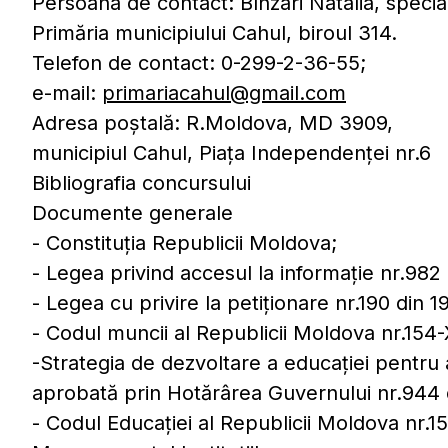
Persoana de contact: Bînzari Natalia, special
Primăria municipiului Cahul, biroul 314.
Telefon de contact: 0-299-2-36-55;
e-mail:
primariacahul@gmail.com
Adresa poştală: R.Moldova, MD 3909,
municipiul Cahul, Piaţa Independenţei nr.6
Bibliografia concursului
Documente generale
- Constituția Republicii Moldova;
- Legea privind accesul la informație nr.982 
- Legea cu privire la petiționare nr.190 din 1
- Codul muncii al Republicii Moldova nr.154
-Strategia de dezvoltare a educației pentru 
aprobată prin Hotărârea Guvernului nr.944 
- Codul Educației al Republicii Moldova nr.152