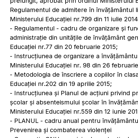
prelungit, aprobat prin ordinul Ministerului E
Regulamentul de admitere în învățământul li
Ministerului Educației nr.799 din 11 iulie 2014
- Regulamentul - cadru de organizare și func
administrație din unitățile de învățământ gen
Educației nr.77 din 20 februarie 2015;
- Instrucțiunea de organizare a învățământul
Ministerului Educației nr. 98 din 26 februari
- Metodologia de înscriere a copiilor în clas
Educației nr.202 din 19 aprilie 2015;
- Instrucțiunea și Planul de acțiuni privind
școlar și absenteismului școlar în învățămân
Ministerului Educației nr.559 din 12 iunie 201
- PLANUL - cadru anual pentru învățământul p
Prevenirea și combaterea violenței