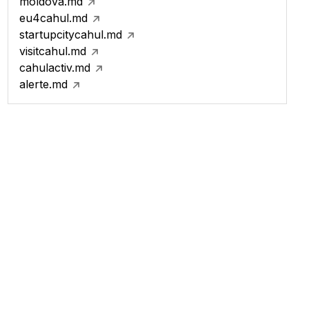
moldova.md
eu4cahul.md
startupcitycahul.md
visitcahul.md
cahulactiv.md
alerte.md