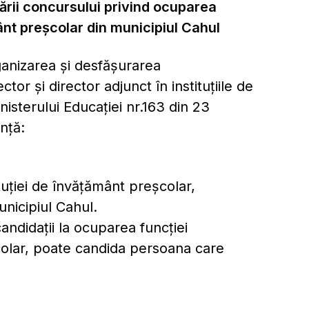
urării concursului privind ocuparea
mânt preșcolar din municipiul Cahul
ganizarea și desfășurarea
or și director adjunct în instituțiile de
isterului Educației nr.163 din 23
nţă:
tuției de învățământ preșcolar,
unicipiul Cahul.
candidaţii la ocuparea funcţiei
școlar, poate candida persoana care