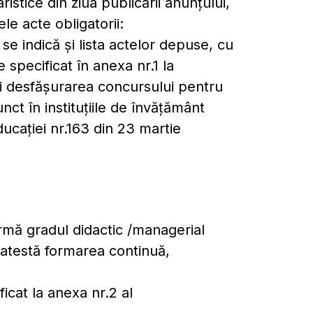
istice din ziua publicării anunţului,
e acte obligatorii:
se indică şi lista actelor depuse, cu
 specificat în anexa nr.1 la
i desfășurarea concursului pentru
nct în instituțiile de învățământ
ducației nr.163 din 23 martie
irmă gradul didactic /managerial
re atestă formarea continuă,
icat la anexa nr.2 al