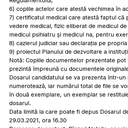
Regulamentului;
6) copiile actelor care atestă vechimea în act
7) certificatul medical care atestă faptul c
vedere medical, fizic eliberat de medicul de 
medicul psihiatru și medicul na, pentru exerc
8) cazierul judiciar sau declarația pe propri
9) proiectul Planului de dezvoltare a instituț
Notă: Copiile documentelor prezentate pot f
prezintă împreună cu documentele originale p
Dosarul candidatului se va prezenta într-un 
numerotează, iar numărul total de file se vo
în două exemplare, un exemplar se restitu
dosarul.
Data limită la care poate fi depus Dosarul d
29.03.2021, ora 16.30