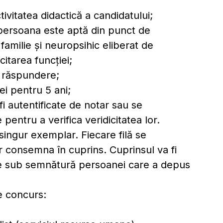
ivitatea didactică a candidatului;
ă persoana este aptă din punct de
familie și neuropsihic eliberat de
itarea funcției;
a răspundere;
iei pentru 5 ani;
i autentificate de notar sau se
entru a verifica veridicitatea lor.
singur exemplar. Fiecare filă se
r consemna în cuprins. Cuprinsul va fi
ie sub semnătură persoanei care a depus
e concurs: