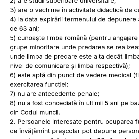
2) are studii superioare universitare;
3) are o vechime în activitate didactică de ce
4) la data expirării termenului de depunere a
de 63 ani;
5) cunoaște limba română (pentru angajare în
grupe minoritare unde predarea se realizează
unde limba de predare este alta decât lim
nivel de comunicare și limba respectivă);
6) este aptă din punct de vedere medical (fi
exercitarea funcției;
7) nu are antecedente penale;
8) nu a fost concediată în ultimii 5 ani pe baza 
din Codul muncii.
2. Persoanele interesate pentru ocuparea func
de învăţămînt preșcolar pot depune persona