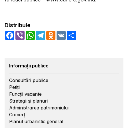
Distribuie
Facebook
Viber
WhatsApp
Telegram
Odnoklassniki
VK
Share
Informații publice
Consultări publice
Petiții
Funcții vacante
Strategii și planuri
Administrarea patrimoniului
Comerț
Planul urbanistic general