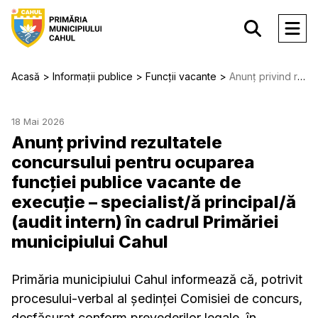
Acasă
Informații publice
Funcții vacante
Anunț privind rezultatele concursului pentru ocuparea funcției publice vacante de execuție – specialist/ă principal/ă (audit intern) în cadrul Primăriei municipiului Cahul
18 Mai 2026
Anunț privind rezultatele
concursului pentru ocuparea
funcției publice vacante de
execuție – specialist/ă principal/ă
(audit intern) în cadrul Primăriei
municipiului Cahul
Primăria municipiului Cahul informează că, potrivit
procesului-verbal al ședinței Comisiei de concurs,
desfășurat conform prevederilor legale, în