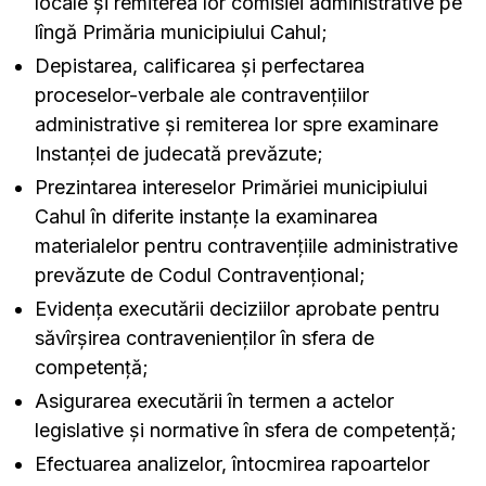
locale şi remiterea lor comisiei administrative pe
lîngă Primăria municipiului Cahul;
Depistarea, calificarea şi perfectarea
proceselor-verbale ale contravenţiilor
administrative şi remiterea lor spre examinare
Instanţei de judecată prevăzute;
Prezintarea intereselor Primăriei municipiului
Cahul în diferite instanţe la examinarea
materialelor pentru contravenţiile administrative
prevăzute de Codul Contravenţional;
Evidența executării deciziilor aprobate pentru
săvîrşirea contravenienţilor în sfera de
competenţă;
Asigurarea executării în termen a actelor
legislative şi normative în sfera de competenţă;
Efectuarea analizelor, întocmirea rapoartelor