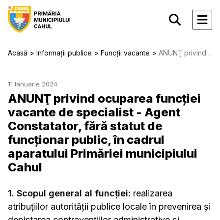
Acasă
Informații publice
Funcții vacante
ANUNŢ privind ocuparea funcţiei vacante de specialist - Agent Constatator, fără statut de funcționar public, în cadrul aparatului Primăriei municipiului Cahul
11 Ianuarie 2024
ANUNŢ privind ocuparea funcţiei
vacante de specialist - Agent
Constatator, fără statut de
funcționar public, în cadrul
aparatului Primăriei municipiului
Cahul
1. Scopul general al funcţiei:
realizarea
atribuţiilor autorităţii publice locale în prevenirea şi
depistarea contravenţiilor administrative şi