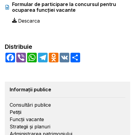
Formular de participare la concursul pentru
ocuparea funcţiei vacante
Descarca
Distribuie
Facebook
Viber
WhatsApp
Telegram
Odnoklassniki
VK
Share
Informații publice
Consultări publice
Petiții
Funcții vacante
Strategii și planuri
Administrarea patrimoniului