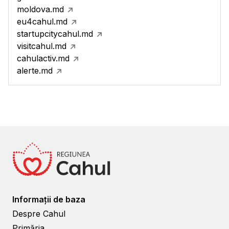
moldova.md
eu4cahul.md
startupcitycahul.md
visitcahul.md
cahulactiv.md
alerte.md
Informații de baza
Despre Cahul
Primăria