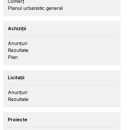
Comerț
Planul urbanistic general
Achiziții
Anunțuri
Rezultate
Plan
Licitații
Anunțuri
Rezultate
Proiecte