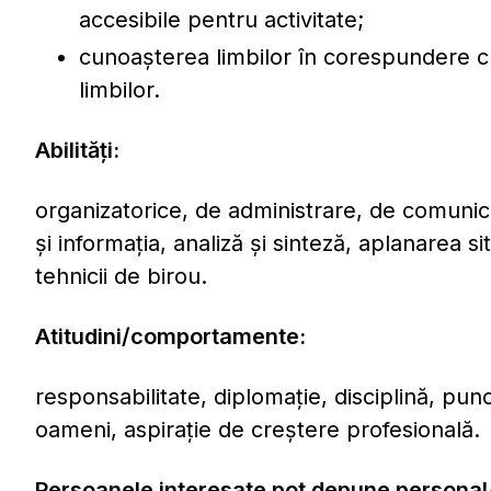
accesibile pentru activitate;
cunoaşterea limbilor în corespundere cu 
limbilor.
Abilităţi:
organizatorice, de administrare, de comuni
şi informaţia, analiză şi sinteză, aplanarea sit
tehnicii de birou.
Atitudini/comportamente:
responsabilitate, diplomaţie, disciplină, punct
oameni, aspiraţie de creştere profesională.
Persoanele interesate pot depune personal/