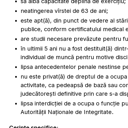
să aibă capacitate deplină de exerciţiu;
neatingerea vîrstei de 63 de ani;
este apt(ă), din punct de vedere al stări
publice, conform certificatului medical el
are studii necesare prevăzute pentru fu
în ultimii 5 ani nu a fost destituit(ă) din
individual de muncă pentru motive disci
lipsa antecedentelor penale nestinse pent
nu este privat(ă) de dreptul de a ocupa
activitate, ca pedeapsă de bază sau co
judecătoreşti definitive prin care s-a di
lipsa interdicţiei de a ocupa o funcție p
Autorităţii Naţionale de Integritate.
Cerinţe specifice: