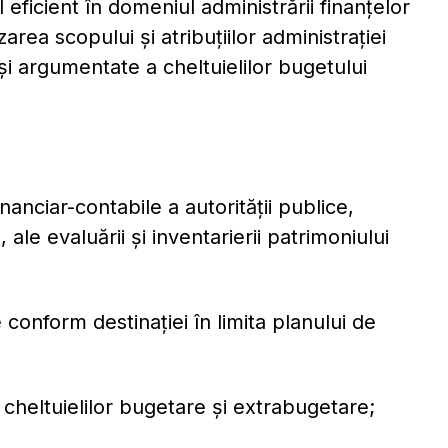
eficient în domeniul administrării finanțelor
zarea scopului și atribuțiilor administrației
 și argumentate a cheltuielilor bugetului
inanciar-contabile a autorității publice,
ale evaluării şi inventarierii patrimoniului
 conform destinației în limita planului de
i cheltuielilor bugetare şi extrabugetare;