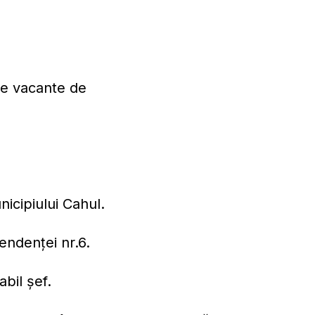
ie vacante de
nicipiului Cahul.
pendenţei nr.6.
bil șef.