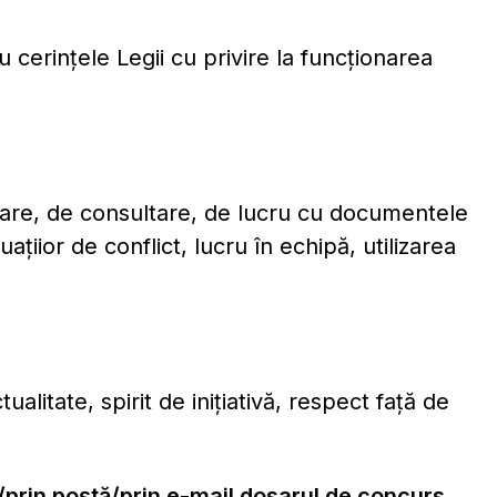
cerinţele Legii cu privire la funcţionarea
care, de consultare, de lucru cu documentele
uaţiior de conflict, lucru în echipă, utilizarea
ualitate, spirit de iniţiativă, respect faţă de
prin poştă/prin e-mail dosarul de concurs,