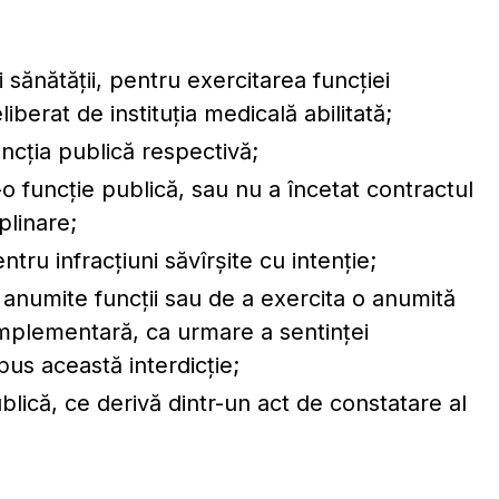
i sănătăţii, pentru exercitarea funcţiei
iberat de instituţia medicală abilitată;
ncţia publică respectivă;
tr-o funcţie publică, sau nu a încetat contractul
plinare;
ru infracţiuni săvîrşite cu intenţie;
 anumite funcţii sau de a exercita o anumită
mplementară, ca urmare a sentinţei
spus această interdicţie;
ublică, ce derivă dintr-un act de constatare al