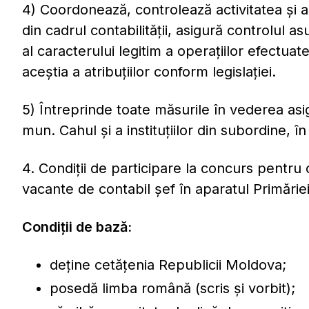
4) Coordonează, controlează activitatea şi 
din cadrul contabilității, asigură controlul a
al caracterului legitim a operațiilor efectua
aceștia a atribuţiilor conform legislaţiei.
5) Întreprinde toate măsurile în vederea asig
mun. Cahul și a instituțiilor din subordine, î
4. Condiţii de participare la concurs pentru 
vacante de contabil șef în aparatul Primăriei
Condiţii de bază:
deţine cetăţenia Republicii Moldova;
posedă limba română (scris şi vorbit);