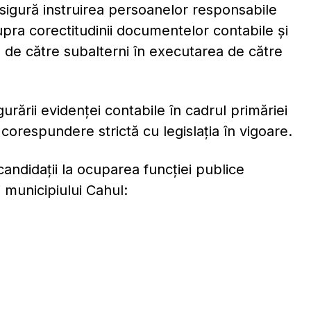
asigură instruirea persoanelor responsabile
supra corectitudinii documentelor contabile şi
te de către subalterni în executarea de către
urării evidenței contabile în cadrul primăriei
n corespundere strictă cu legislația în vigoare.
candidaţii la ocuparea funcţiei publice
 municipiului Cahul: