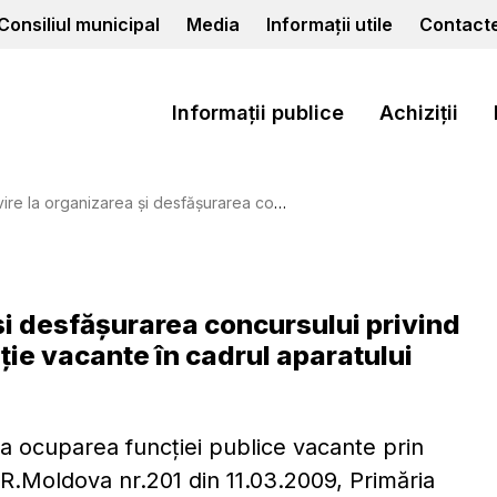
Consiliul municipal
Media
Informații utile
Contact
Informații publice
Achiziții
 concursului privind ocuparea funcţiei publice de execuție vacante în cadrul aparatului Primăriei municipiului Cahul
 și desfăşurarea concursului privind
ție vacante în cadrul aparatului
la ocuparea funcţiei publice vacante prin
R.Moldova nr.201 din 11.03.2009, Primăria