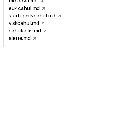
moldova.md
eu4cahul.md
startupcitycahul.md
visitcahul.md
cahulactiv.md
alerte.md