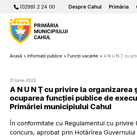
(0299) 2 24 00
Despre Cahul
Primăria
Acasă
Informații publice
Funcții vacante
A N U N Ţ сu privire la organizarea și desfăşurarea
21 Iunie 2023
A N U N Ţ сu privire la organizarea
ocuparea funcţiei publice de execu
Primăriei municipiului Cahul
În conformitate cu Regulamentul cu privire 
concurs, aprobat prin Hotărîrea Guvernului 