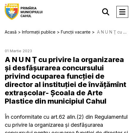
Acasă
Informații publice
Funcții vacante
A N U N Ţ сu privire la organizarea și desfăşurarea concursului privind ocuparea funcției de director al instituției de învățămînt extrașcolar- Școala de Arte Plastice din municipiul Cahul
01 Martie 2023
A N U N Ţ сu privire la organizarea
și desfăşurarea concursului
privind ocuparea funcției de
director al instituției de învățămînt
extrașcolar- Școala de Arte
Plastice din municipiul Cahul
În conformitate cu art.62 alin.(2) din Regulamentul
cu privire la organizarea şi desfăşurarea
concursului pentru ocuparea funcţiei de director şi