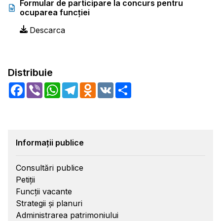
Formular de participare la concurs pentru
ocuparea funcţiei
Descarca
Distribuie
Facebook
Viber
WhatsApp
Telegram
Odnoklassniki
VK
Share
Informații publice
Consultări publice
Petiții
Funcții vacante
Strategii și planuri
Administrarea patrimoniului