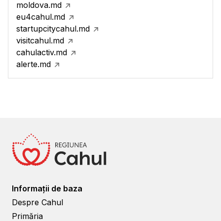
moldova.md
eu4cahul.md
startupcitycahul.md
visitcahul.md
cahulactiv.md
alerte.md
Informații de baza
Despre Cahul
Primăria