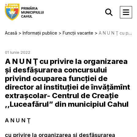
Acasă
Informații publice
Funcții vacante
A N U N Ţ сu privire la organizarea și desfăşurarea concursului privind ocuparea funcției de director al instituției de învățămînt extrașcolar- Centrul de Creație ,,Luceafărul” din municipiul Cahul
01 Iunie 2022
A N U N Ţ сu privire la organizarea
și desfăşurarea concursului
privind ocuparea funcției de
director al instituției de învățămînt
extrașcolar- Centrul de Creație
,,Luceafărul” din municipiul Cahul
A N U N Ţ
сu privire la organizarea și desfăşurarea