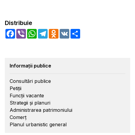
Distribuie
Facebook
Viber
WhatsApp
Telegram
Odnoklassniki
VK
Share
Informații publice
Consultări publice
Petiții
Funcții vacante
Strategii și planuri
Administrarea patrimoniului
Comerț
Planul urbanistic general