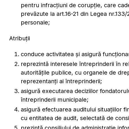
pentru infracțiuni de corupție, care cade 
prevăzute la art.16-21 din Legea nr.133/2
personale;
Atribuții
conduce activitatea şi asigură funcţionar
reprezintă interesele întreprinderii în rel
autorităţile publice, cu organele de drep
reprezentanţi ai întreprinderii;
asigură executarea deciziilor fondatorului
întreprinderii municipale;
asigură efectuarea auditului situaţiilor 
cu entitatea de audit, selectată de consi
prezintă consiliului de administraţie inf