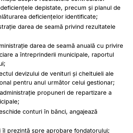
v deficiențele depistate, precum şi planul de
nlăturarea deficiențelor identificate;
istraţie darea de seamă privind rezultatele
administraţie darea de seamă anuală cu privire
ciare a întreprinderii municipale, raportul
ui;
ctul devizului de venituri şi cheltuieli ale
rsonal pentru anul următor celui gestionar;
administraţie propuneri de repartizare a
icipale;
eschide conturi în bănci, angajează
i îl prezintă spre aprobare fondatorului;