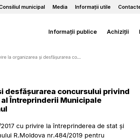
Consiliul municipal
Media
Informații utile
Contact
Informații publice
Achiziții
 concursului privind ocuparea funcției de administrator al Întreprinderii Municipale Gospodăria Comunal-Locativă Cahul
 și desfăşurarea concursului privind
al Întreprinderii Municipale
ul
17 cu privire la întreprinderea de stat și
nului R.Moldova nr.484/2019 pentru