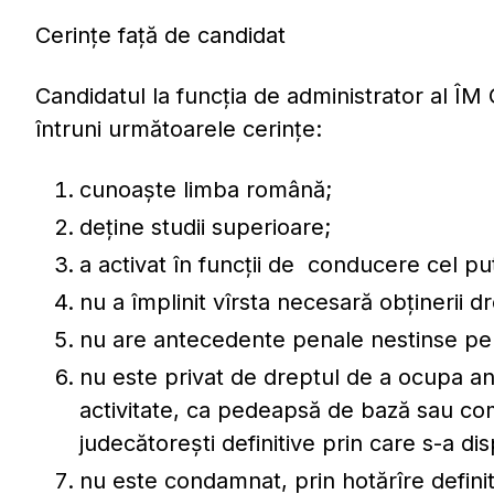
Cerințe față de candidat
Candidatul la funcția de administrator al Î
întruni următoarele cerințe:
cunoaște limba română;
deține studii superioare;
a activat în funcții de conducere cel puț
nu a împlinit vîrsta necesară obținerii dr
nu are antecedente penale nestinse pentr
nu este privat de dreptul de a ocupa an
activitate, ca pedeapsă de bază sau co
judecătorești definitive prin care s-a di
nu este condamnat, prin hotărîre definiti