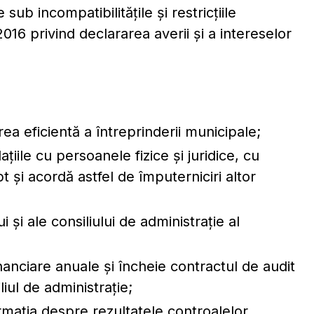
sub incompatibilitățile și restricțiile
016 privind declararea averii și a intereselor
ea eficientă a întreprinderii municipale;
aţiile cu persoanele fizice şi juridice, cu
t și acordă astfel de împuterniciri altor
 şi ale consiliului de administraţie al
financiare anuale şi încheie contractul de audit
liul de administraţie;
ormaţia despre rezultatele controalelor