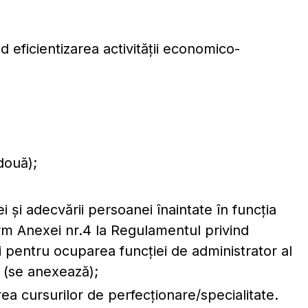
d eficientizarea activității economico-
două);
 și adecvării persoanei înaintate în funcția
orm Anexei nr.4 la Regulamentul privind
 pentru ocuparea funcției de administrator al
 (se anexează);
irea cursurilor de perfecționare/specialitate.