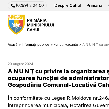
(0299) 2 24 00
Despre Cahul
Primăria
Acasă
Informații publice
Funcții vacante
A N U N Ţ сu privire la organizarea și desfăşurarea
20 August 2024
A N U N Ţ сu privire la organizarea
ocuparea funcției de administrator 
Gospodăria Comunal-Locativă Cah
În conformitate cu Legea R.Moldova nr.246/20
întreprinderea municipală, Hotărîrea Guver