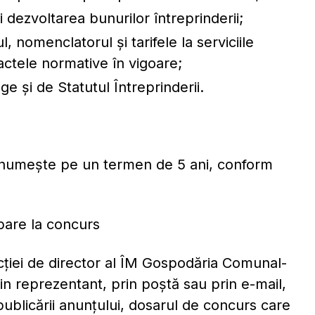
şi dezvoltarea bunurilor întreprinderii;
nomenclatorul şi tarifele la serviciile
 actele normative în vigoare;
ege și de Statutul Întreprinderii.
se numește pe un termen de 5 ani, conform
pare la concurs
ţiei de director al ÎM Gospodăria Comunal-
n reprezentant, prin poştă sau prin e-mail,
publicării anunţului, dosarul de concurs care