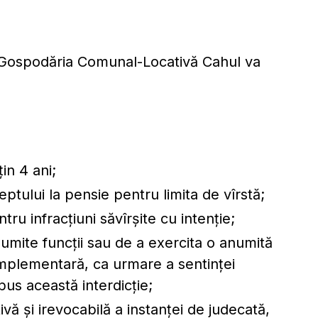
M Gospodăria Comunal-Locativă Cahul va
in 4 ani;
eptului la pensie pentru limita de vîrstă;
u infracțiuni săvîrșite cu intenție;
umite funcții sau de a exercita o anumită
mplementară, ca urmare a sentinței
spus această interdicție;
vă și irevocabilă a instanței de judecată,