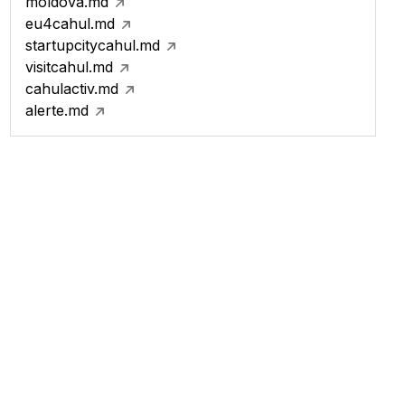
moldova.md
eu4cahul.md
startupcitycahul.md
visitcahul.md
cahulactiv.md
alerte.md