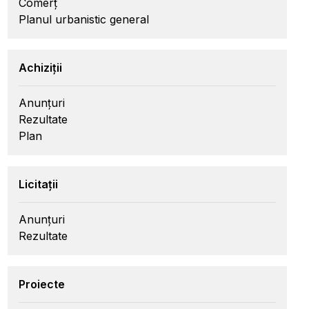
Comerț
Planul urbanistic general
Achiziții
Anunțuri
Rezultate
Plan
Licitații
Anunțuri
Rezultate
Proiecte