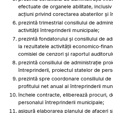
efectuate de organele abilitate, inclusi
acţiuni privind corectarea abaterilor și î
prezintă trimestrial consiliului de admin
activităţii întreprinderii municipale;
prezintă fondatorului şi consiliului de 
la rezultatele activităţii economico-finan
comisiei de cenzori şi raportul auditorul
prezintă consiliului de administraţie proie
întreprinderii, proiectul statelor de pe
prezintă spre coordonare consiliului de 
profitului net anual al întreprinderii mun
încheie contracte, eliberează procuri, d
personalul întreprinderii municipale;
asigură elaborarea planului de afaceri ş