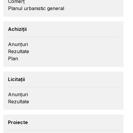
Comerț
Planul urbanistic general
Achiziții
Anunțuri
Rezultate
Plan
Licitații
Anunțuri
Rezultate
Proiecte