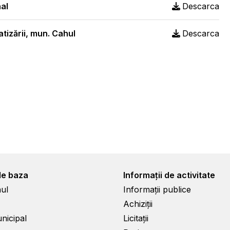
nal
Descarca
atizării, mun. Cahul
Descarca
de baza
Informații de activitate
ul
Informații publice
Achiziții
unicipal
Licitații