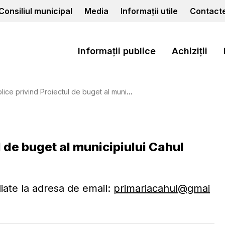
Consiliul municipal
Media
Informații utile
Contact
Informații publice
Achiziții
vind Proiectul de buget al municipiului Cahul pentru anul 2023.
l de buget al municipiului Cahul
diate la adresa de email:
primariacahul@gmai