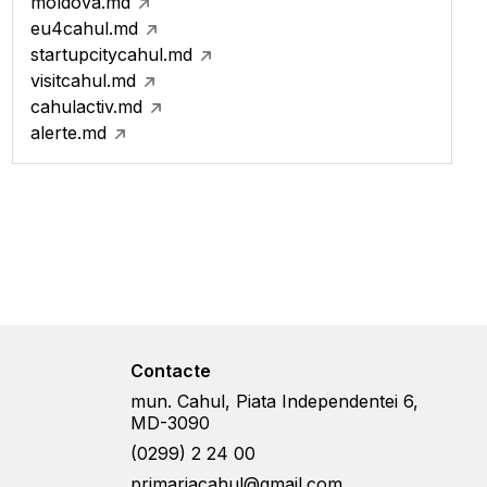
moldova.md
eu4cahul.md
startupcitycahul.md
visitcahul.md
cahulactiv.md
alerte.md
Contacte
mun. Cahul, Piata Independentei 6,
MD-3090
(0299) 2 24 00
primariacahul@gmail.com