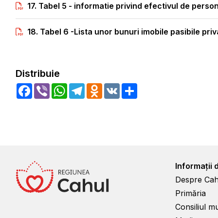
17. Tabel 5 - informatie privind efectivul de perso
18. Tabel 6 -Lista unor bunuri imobile pasibile priv
Distribuie
Facebook
Viber
WhatsApp
Telegram
Odnoklassniki
VK
Share
Informații 
Despre Cah
Primăria
Consiliul m