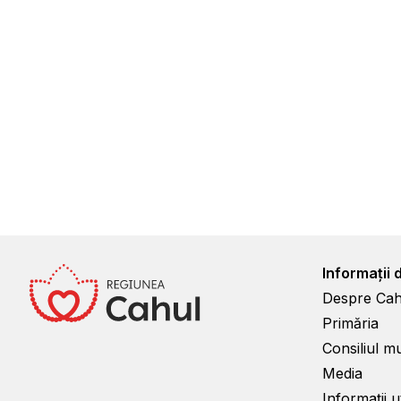
Informații 
Despre Cah
Primăria
Consiliul m
Media
Informații ut