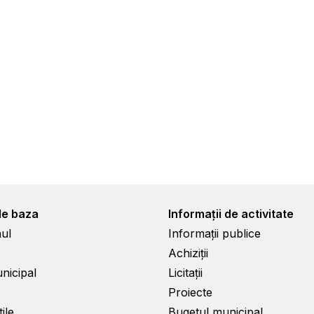
de baza
Informații de activitate
ul
Informații publice
Achiziții
unicipal
Licitații
Proiecte
ile
Bugetul municipal