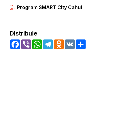
Program SMART City Cahul
Distribuie
Facebook
Viber
WhatsApp
Telegram
Odnoklassniki
VK
Share