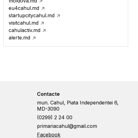
moldova.md
eu4cahul.md
startupcitycahul.md
visitcahul.md
cahulactiv.md
alerte.md
Contacte
mun. Cahul, Piata Independentei 6,
MD-3090
(0299) 2 24 00
primariacahul@gmail.com
Facebook