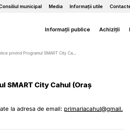
Consiliul municipal
Media
Informații utile
Contact
Informații publice
Achiziții
vind Programul SMART City Cahul (Oraș inteligent) 2021 - 2025
mul SMART City Cahul (Oraș
iate la adresa de email:
primariacahul@gmail.