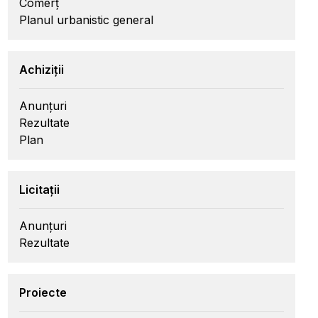
Comerț
Planul urbanistic general
Achiziții
Anunțuri
Rezultate
Plan
Licitații
Anunțuri
Rezultate
Proiecte