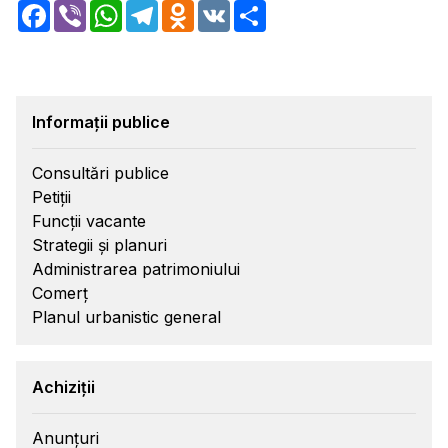
Facebook
Viber
WhatsApp
Telegram
Odnoklassniki
VK
Share
Informații publice
Consultări publice
Petiții
Funcții vacante
Strategii și planuri
Administrarea patrimoniului
Comerț
Planul urbanistic general
Achiziții
Anunțuri