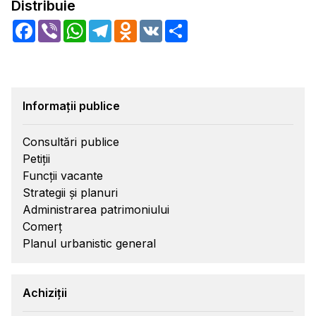
Distribuie
Facebook
Viber
WhatsApp
Telegram
Odnoklassniki
VK
Share
Informații publice
Consultări publice
Petiții
Funcții vacante
Strategii și planuri
Administrarea patrimoniului
Comerț
Planul urbanistic general
Achiziții