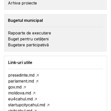
Arhiva proiecte
Bugetul municipal
Rapoarte de executare
Buget pentru cetățeni
Bugetare participativă
Link-uri utile
presedinte.md
parlament.md
gov.md
moldova.md
eu4cahul.md
startupcitycahul.md
visitcahul.md