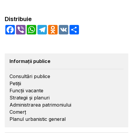
Distribuie
Facebook
Viber
WhatsApp
Telegram
Odnoklassniki
VK
Share
Informații publice
Consultări publice
Petiții
Funcții vacante
Strategii și planuri
Administrarea patrimoniului
Comerț
Planul urbanistic general