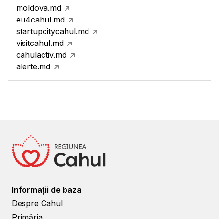
moldova.md
eu4cahul.md
startupcitycahul.md
visitcahul.md
cahulactiv.md
alerte.md
Informații de baza
Despre Cahul
Primăria