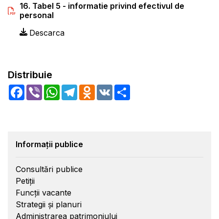
16. Tabel 5 - informatie privind efectivul de
personal
Descarca
Distribuie
Facebook
Viber
WhatsApp
Telegram
Odnoklassniki
VK
Share
Informații publice
Consultări publice
Petiții
Funcții vacante
Strategii și planuri
Administrarea patrimoniului