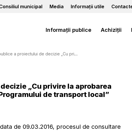
Consiliul municipal
Media
Informații utile
Contact
Informații publice
Achiziții
i de decizie „Cu privire la aprobarea listei operatorilor de transport şi a Programului de transport local”
 decizie „Cu privire la aprobarea
a Programului de transport local”
u data de 09.03.2016, procesul de consultare