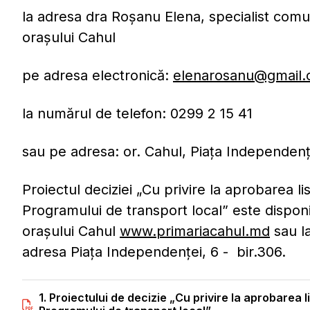
la adresa dra Roșanu Elena, specialist comuni
orașului Cahul
pe adresa electronică:
elenarosanu@gmail
la numărul de telefon: 0299 2 15 41
sau pe adresa: or. Cahul, Piața Independ
Proiectul deciziei „Cu privire la aprobarea li
Programului de transport local” este disponi
orașului Cahul
www.primariacahul.md
sau la
adresa Piața Independenței, 6 - bir.306.
1. Proiectului de decizie „Cu privire la aprobarea l