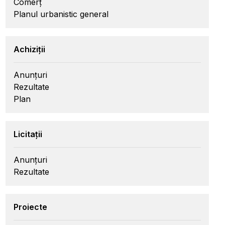
Comerț
Planul urbanistic general
Achiziții
Anunțuri
Rezultate
Plan
Licitații
Anunțuri
Rezultate
Proiecte