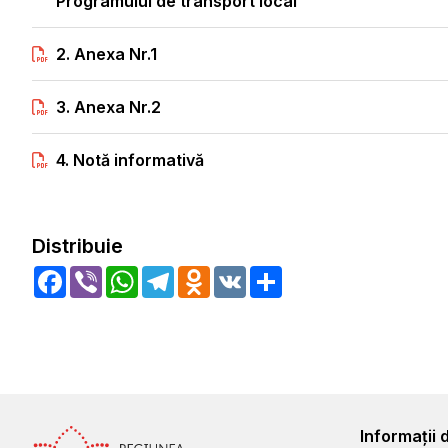
Programului de transport local”
2. Anexa Nr.1
3. Anexa Nr.2
4. Notă informativă
Distribuie
Facebook
Viber
WhatsApp
Telegram
Odnoklassniki
VK
Share
Informații 