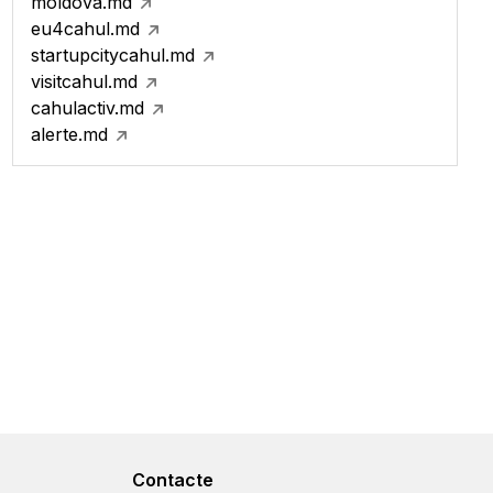
moldova.md
eu4cahul.md
startupcitycahul.md
visitcahul.md
cahulactiv.md
alerte.md
Contacte