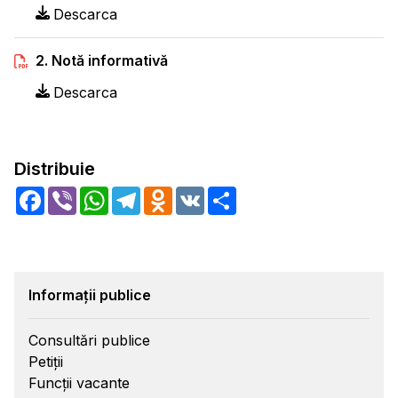
Descarca
2. Notă informativă
Descarca
Distribuie
Facebook
Viber
WhatsApp
Telegram
Odnoklassniki
VK
Share
Informații publice
Consultări publice
Petiții
Funcții vacante