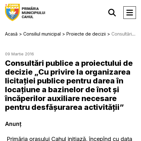
Acasă
Consiliul municipal
Proiecte de decizii
Consultări publice a proiectului de decizie „Cu privire la organizarea licitaţiei publice pentru darea în locaţiune a bazinelor de înot şi încăperilor auxiliare necesare pentru desfăşurarea activităţii”
09 Martie 2016
Consultări publice a proiectului de
decizie „Cu privire la organizarea
licitaţiei publice pentru darea în
locaţiune a bazinelor de înot şi
încăperilor auxiliare necesare
pentru desfăşurarea activităţii”
Anunț
Primăria orașului Cahul iniţiază, începînd cu data