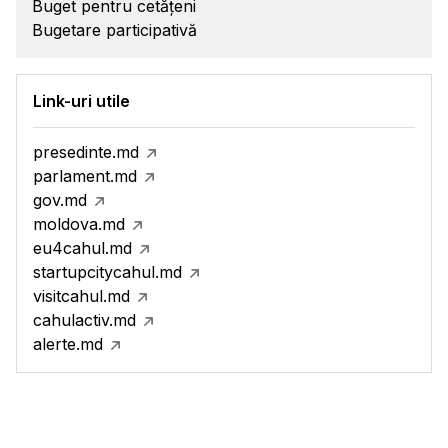
Buget pentru cetățeni
Bugetare participativă
Link-uri utile
presedinte.md
parlament.md
gov.md
moldova.md
eu4cahul.md
startupcitycahul.md
visitcahul.md
cahulactiv.md
alerte.md