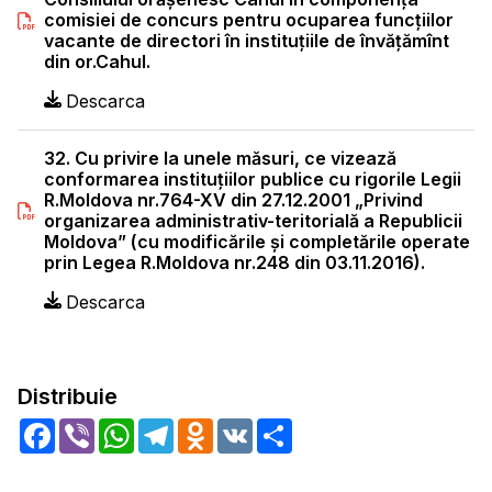
comisiei de concurs pentru ocuparea funcţiilor
vacante de directori în instituţiile de învăţămînt
din or.Cahul.
Descarca
32. Cu privire la unele măsuri, ce vizează
conformarea instituţiilor publice cu rigorile Legii
R.Moldova nr.764-XV din 27.12.2001 „Privind
organizarea administrativ-teritorială a Republicii
Moldova” (cu modificările şi completările operate
prin Legea R.Moldova nr.248 din 03.11.2016).
Descarca
Distribuie
Facebook
Viber
WhatsApp
Telegram
Odnoklassniki
VK
Share