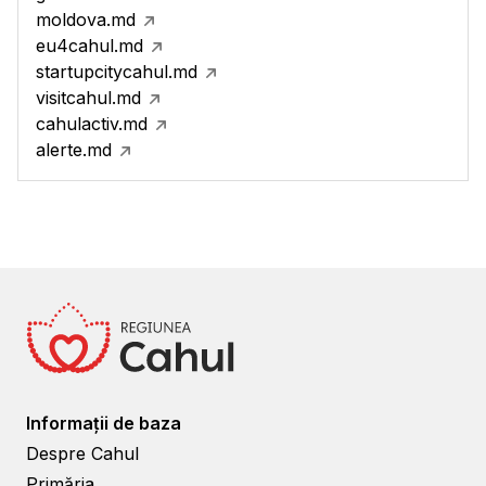
moldova.md
eu4cahul.md
startupcitycahul.md
visitcahul.md
cahulactiv.md
alerte.md
Informații de baza
Despre Cahul
Primăria