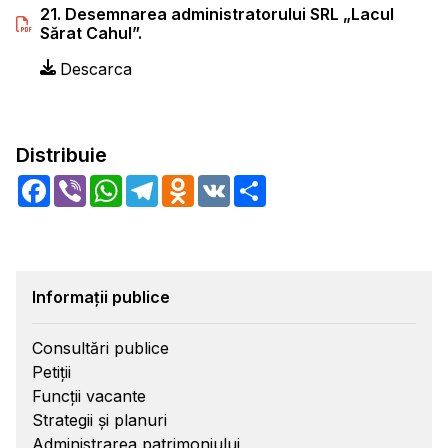
21. Desemnarea administratorului SRL „Lacul
Sărat Cahul”.
Descarca
Distribuie
Facebook
Viber
WhatsApp
Telegram
Odnoklassniki
VK
Share
Informații publice
Consultări publice
Petiții
Funcții vacante
Strategii și planuri
Administrarea patrimoniului