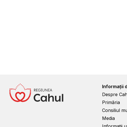
Informații 
Despre Cah
Primăria
Consiliul m
Media
Informații ut