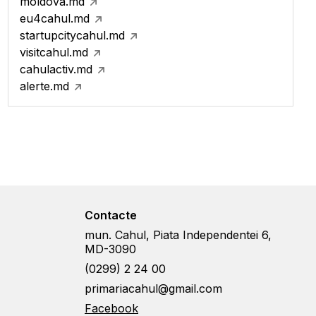
moldova.md
eu4cahul.md
startupcitycahul.md
visitcahul.md
cahulactiv.md
alerte.md
Contacte
mun. Cahul, Piata Independentei 6,
MD-3090
(0299) 2 24 00
primariacahul@gmail.com
Facebook