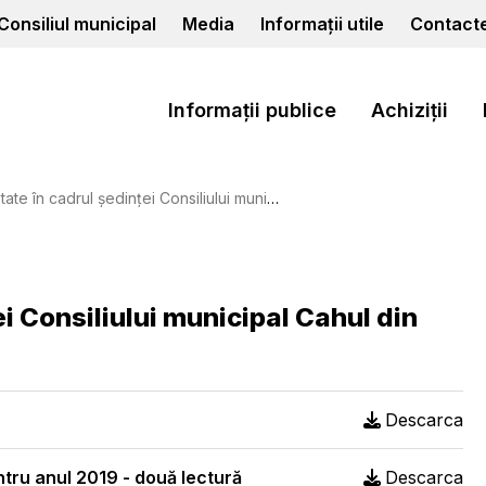
Consiliul municipal
Media
Informații utile
Contact
Informații publice
Achiziții
cadrul ședinței Consiliului municipal Cahul din 18.12.2018
ei Consiliului municipal Cahul din
Descarca
ntru anul 2019 - două lectură
Descarca