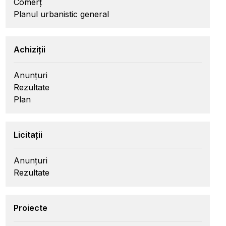
Comerț
Planul urbanistic general
Achiziții
Anunțuri
Rezultate
Plan
Licitații
Anunțuri
Rezultate
Proiecte