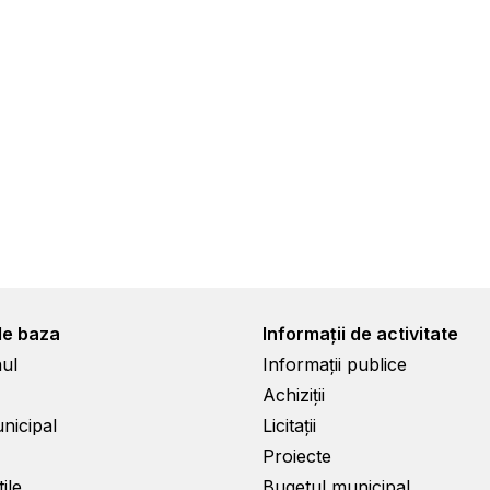
de baza
Informații de activitate
ul
Informații publice
Achiziții
unicipal
Licitații
Proiecte
ile
Bugetul municipal