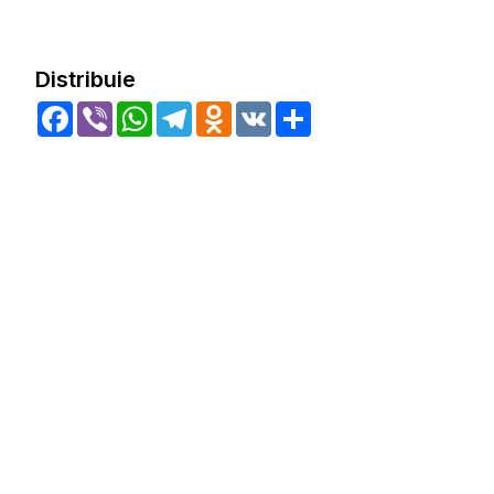
Distribuie
Facebook
Viber
WhatsApp
Telegram
Odnoklassniki
VK
Share