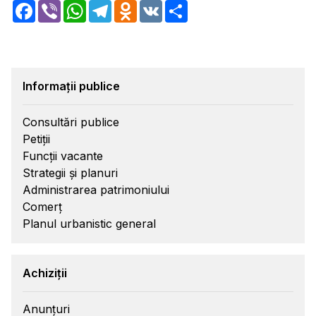
Facebook
Viber
WhatsApp
Telegram
Odnoklassniki
VK
Share
Informații publice
Consultări publice
Petiții
Funcții vacante
Strategii și planuri
Administrarea patrimoniului
Comerț
Planul urbanistic general
Achiziții
Anunțuri