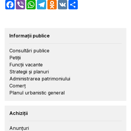
Facebook
Viber
WhatsApp
Telegram
Odnoklassniki
VK
Share
Informații publice
Consultări publice
Petiții
Funcții vacante
Strategii și planuri
Administrarea patrimoniului
Comerț
Planul urbanistic general
Achiziții
Anunțuri