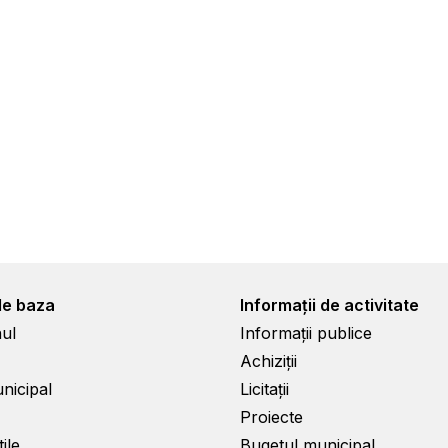
de baza
Informații de activitate
ul
Informații publice
Achiziții
unicipal
Licitații
Proiecte
ile
Bugetul municipal