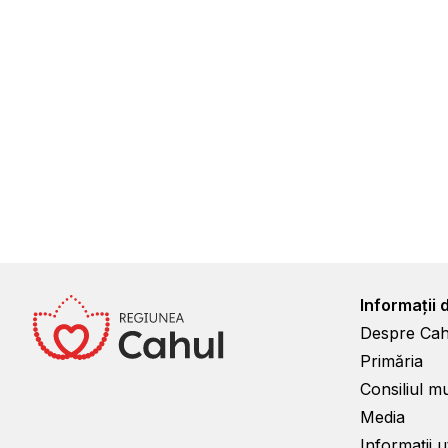
Informații 
Despre Cah
Primăria
Consiliul m
Media
Informații ut