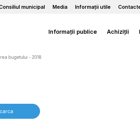
Consiliul municipal
Media
Informații utile
Contact
Informații publice
Achiziții
rea bugetului - 2018
carca