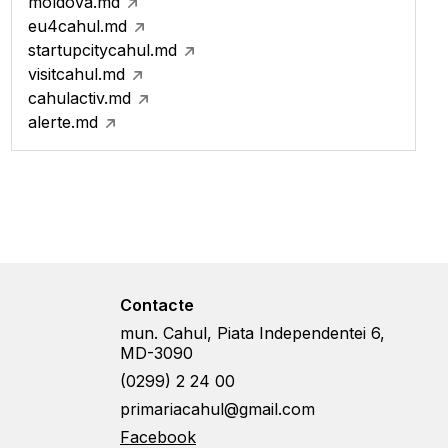
moldova.md
eu4cahul.md
startupcitycahul.md
visitcahul.md
cahulactiv.md
alerte.md
Contacte
mun. Cahul, Piata Independentei 6,
MD-3090
(0299) 2 24 00
primariacahul@gmail.com
Facebook