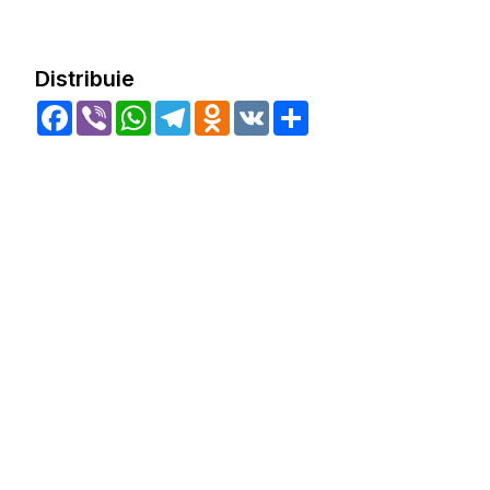
Distribuie
Facebook
Viber
WhatsApp
Telegram
Odnoklassniki
VK
Share