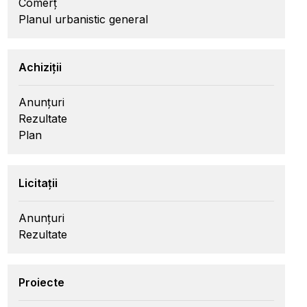
Comerț
Planul urbanistic general
Achiziții
Anunțuri
Rezultate
Plan
Licitații
Anunțuri
Rezultate
Proiecte