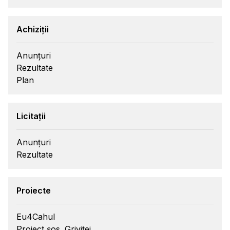
Achiziții
Anunțuri
Rezultate
Plan
Licitații
Anunțuri
Rezultate
Proiecte
Eu4Cahul
Proiect șos. Griviței