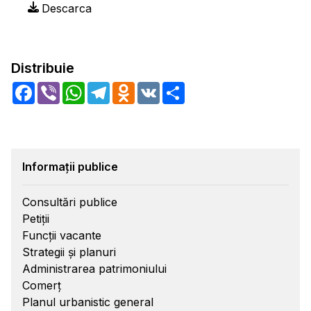
Descarca
Distribuie
Facebook
Viber
WhatsApp
Telegram
Odnoklassniki
VK
Share
Informații publice
Consultări publice
Petiții
Funcții vacante
Strategii și planuri
Administrarea patrimoniului
Comerț
Planul urbanistic general