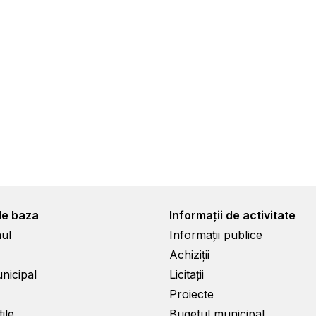
de baza
Informații de activitate
ul
Informații publice
Achiziții
unicipal
Licitații
Proiecte
ile
Bugetul municipal