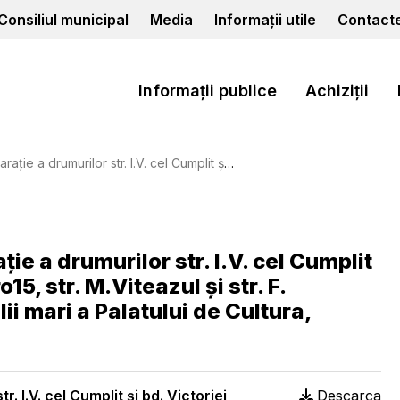
Consiliul municipal
Media
Informații utile
Contact
Informații publice
Achiziții
micro15, str. M.Viteazul și str. F. Seliviorstov, lucrări de reparație sălii mari a Palatului de Cultura, achzitie prod.alimentare
ție a drumurilor str. I.V. cel Cumplit
15, str. M.Viteazul și str. F.
lii mari a Palatului de Cultura,
. I.V. cel Cumplit și bd. Victoriei
Descarca