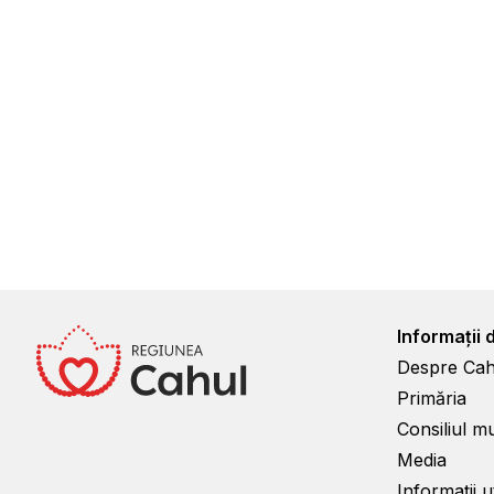
Informații 
Despre Cah
Primăria
Consiliul m
Media
Informații ut