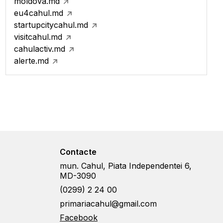
moldova.md
eu4cahul.md
startupcitycahul.md
visitcahul.md
cahulactiv.md
alerte.md
Contacte
mun. Cahul, Piata Independentei 6,
MD-3090
(0299) 2 24 00
primariacahul@gmail.com
Facebook