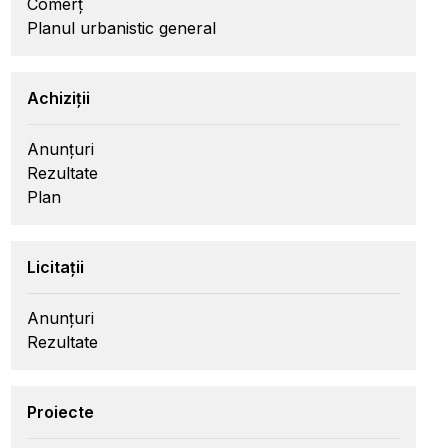
Comerț
Planul urbanistic general
Achiziții
Anunțuri
Rezultate
Plan
Licitații
Anunțuri
Rezultate
Proiecte