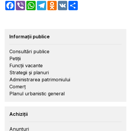
Facebook
Viber
WhatsApp
Telegram
Odnoklassniki
VK
Share
Informații publice
Consultări publice
Petiții
Funcții vacante
Strategii și planuri
Administrarea patrimoniului
Comerț
Planul urbanistic general
Achiziții
Anunțuri