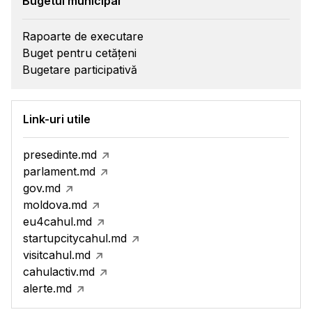
Bugetul municipal
Rapoarte de executare
Buget pentru cetățeni
Bugetare participativă
Link-uri utile
presedinte.md
parlament.md
gov.md
moldova.md
eu4cahul.md
startupcitycahul.md
visitcahul.md
cahulactiv.md
alerte.md