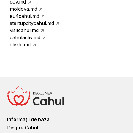
gov.md
moldova.md
eu4cahul.md
startupcitycahul.md
visitcahul.md
cahulactiv.md
alerte.md
Informații de baza
Despre Cahul