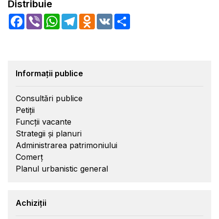
Distribuie
Facebook
Viber
WhatsApp
Telegram
Odnoklassniki
VK
Share
Informații publice
Consultări publice
Petiții
Funcții vacante
Strategii și planuri
Administrarea patrimoniului
Comerț
Planul urbanistic general
Achiziții