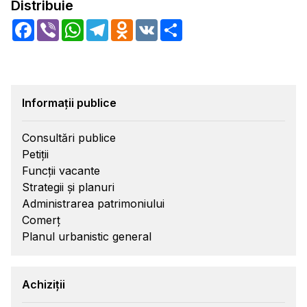
Distribuie
Facebook
Viber
WhatsApp
Telegram
Odnoklassniki
VK
Share
Informații publice
Consultări publice
Petiții
Funcții vacante
Strategii și planuri
Administrarea patrimoniului
Comerț
Planul urbanistic general
Achiziții