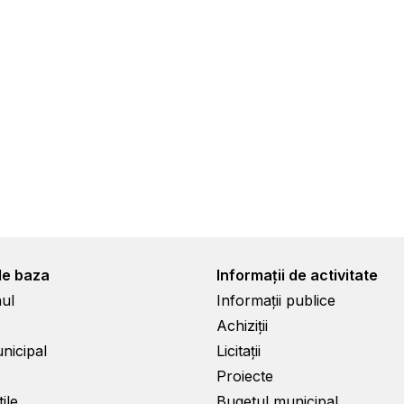
de baza
Informații de activitate
ul
Informații publice
Achiziții
unicipal
Licitații
Proiecte
ile
Bugetul municipal