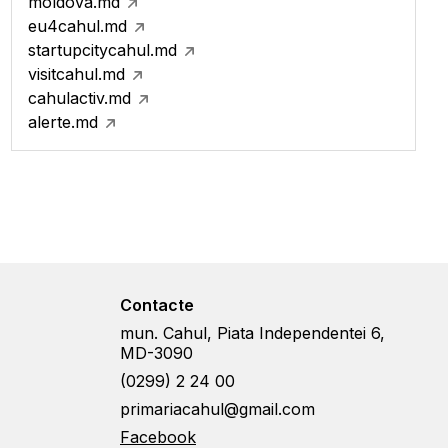
moldova.md
eu4cahul.md
startupcitycahul.md
visitcahul.md
cahulactiv.md
alerte.md
Contacte
mun. Cahul, Piata Independentei 6,
MD-3090
(0299) 2 24 00
primariacahul@gmail.com
Facebook