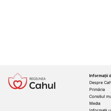
Informații 
Despre Cah
Primăria
Consiliul m
Media
Informații ut