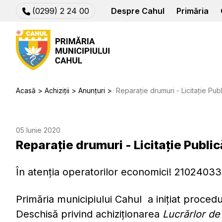
(0299) 2 24 00
Despre Cahul
Primăria
Acasă
Achiziții
Anunțuri
Reparație drumuri - Licitație Pu
05 Iunie 2020
Reparație drumuri - Licitație Publ
În atenția operatorilor economici! 21024033
Primăria municipiului Cahul a inițiat procedur
Deschisă privind achiziționarea
Lucrărlor de