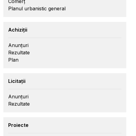
Comerț
Planul urbanistic general
Achiziții
Anunțuri
Rezultate
Plan
Licitații
Anunțuri
Rezultate
Proiecte