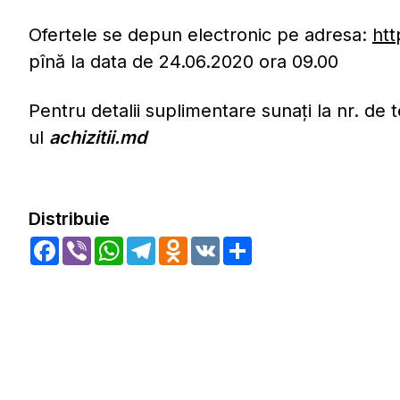
Ofertele se depun electronic pe adresa:
htt
pînă la data de 24.06.2020 ora 09.00
Pentru detalii suplimentare sunați la nr. de 
ul
achizitii.md
Distribuie
Facebook
Viber
WhatsApp
Telegram
Odnoklassniki
VK
Share