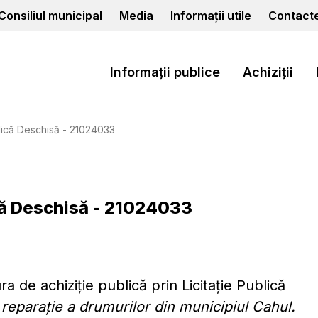
Consiliul municipal
Media
Informații utile
Contact
Informații publice
Achiziții
blică Deschisă - 21024033
ică Deschisă - 21024033
a de achiziție publică prin Licitație Publică
 reparație a drumurilor din municipiul Cahul.