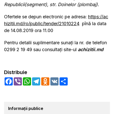
Republicii(segment), str. Doinelor (plombaj).
Ofertele se depun electronic pe adresa:
https://ac
hizitii.md/ro/public/tender/21010224
pînă la data
de 14.08.2019 ora 11.00
Pentru detalii suplimentare sunați la nr. de telefon
0299 2 19 49 sau consultați site-ul
achizitii.md
Distribuie
Facebook
Viber
WhatsApp
Telegram
Odnoklassniki
VK
Share
Informații publice