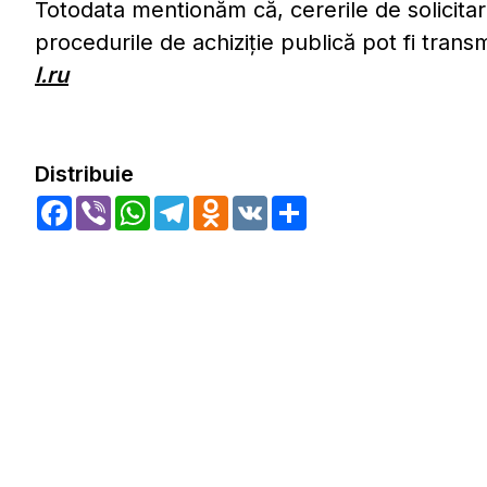
Totodata mentionăm că, cererile de solicitar
procedurile de achiziție publică pot fi trans
l.ru
Distribuie
Facebook
Viber
WhatsApp
Telegram
Odnoklassniki
VK
Share