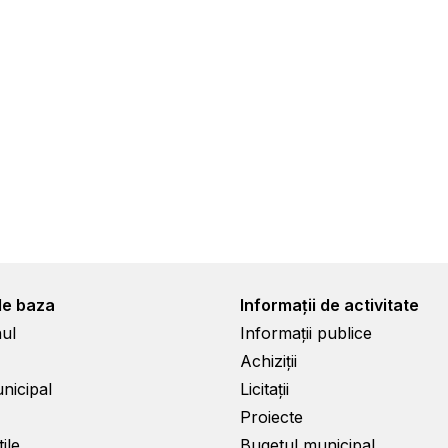
de baza
Informații de activitate
ul
Informații publice
Achiziții
unicipal
Licitații
Proiecte
ile
Bugetul municipal