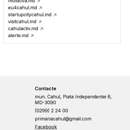
moldova.md
eu4cahul.md
startupcitycahul.md
visitcahul.md
cahulactiv.md
alerte.md
Contacte
mun. Cahul, Piata Independentei 6,
MD-3090
(0299) 2 24 00
primariacahul@gmail.com
Facebook