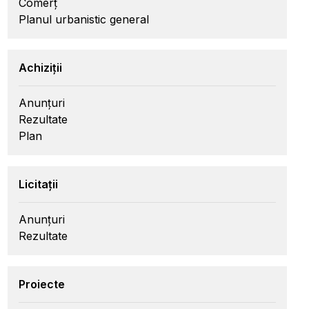
Comerț
Planul urbanistic general
Achiziții
Anunțuri
Rezultate
Plan
Licitații
Anunțuri
Rezultate
Proiecte