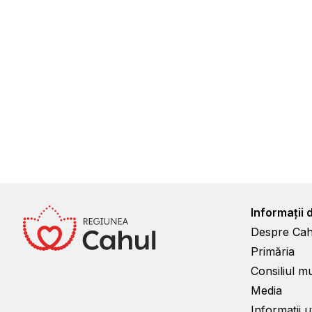
Informații 
Despre Cah
Primăria
Consiliul m
Media
Informații ut