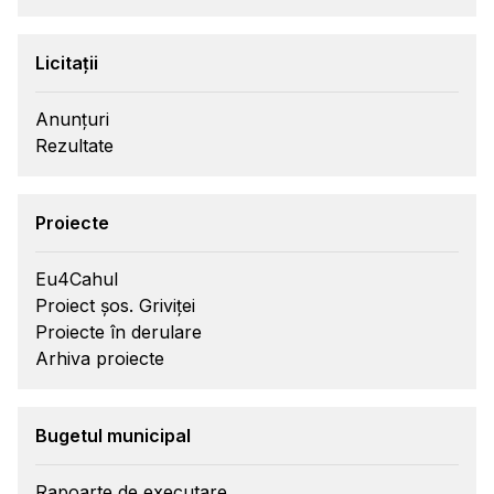
Licitații
Anunțuri
Rezultate
Proiecte
Eu4Cahul
Proiect șos. Griviței
Proiecte în derulare
Arhiva proiecte
Bugetul municipal
Rapoarte de executare