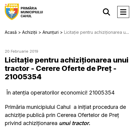
Acasă
Achiziții
Anunțuri
Licitație pentru achiziționarea unui tractor - Cerere Oferte de Preț - 21005354
20 Februarie 2019
Licitație pentru achiziționarea unui
tractor - Cerere Oferte de Preț -
21005354
În atenția operatorilor economici! 21005354
Primăria municipiului Cahul a inițiat procedura de
achiziție publică prin Cererea Ofertelor de Preț
privind achiziționarea
unui tractor.