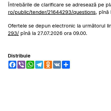
Întrebările de clarificare se adresează pe pl
ro/public/tender/21644293/questions
, pînă
Ofertele se depun electronic la următorul li
293/
pînă la 27.07.2026 ora 09.00.
Distribuie
Facebook
Viber
WhatsApp
Telegram
Odnoklassniki
VK
Share