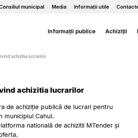
Consiliul municipal
Media
Informații utile
Contact
Informații publice
Achiziții
vind achizitia lucrarilor
ind achizitia lucrarilor
ra de achiziție publică de lucrari pentru
in municipiul Cahul.
atforma natională de achizitii MTender și
ferta.