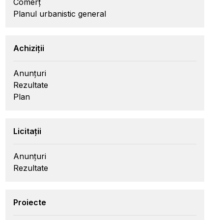
Comerț
Planul urbanistic general
Achiziții
Anunțuri
Rezultate
Plan
Licitații
Anunțuri
Rezultate
Proiecte