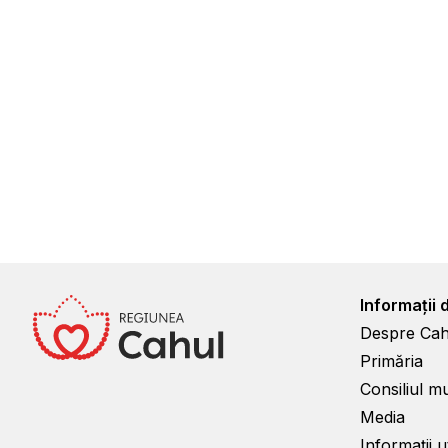
Informații 
Despre Cah
Primăria
Consiliul m
Media
Informații ut