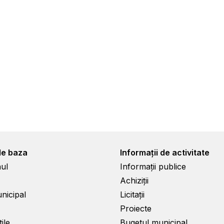
de baza
Informații de activitate
ul
Informații publice
Achiziții
unicipal
Licitații
Proiecte
ile
Bugetul municipal