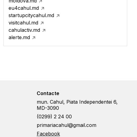
moldova.md
eu4cahul.md
startupcitycahul.md
visitcahul.md
cahulactiv.md
alerte.md
Contacte
mun. Cahul, Piata Independentei 6,
MD-3090
(0299) 2 24 00
primariacahul@gmail.com
Facebook